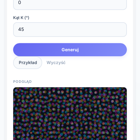
Kąt K (°)
Generuj
Przykład
Wyczyść
PODGLĄD