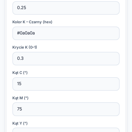
Kolor K – Czarny (hex)
Krycie K (0–1)
Kąt C (°)
Kąt M (°)
Kąt Y (°)