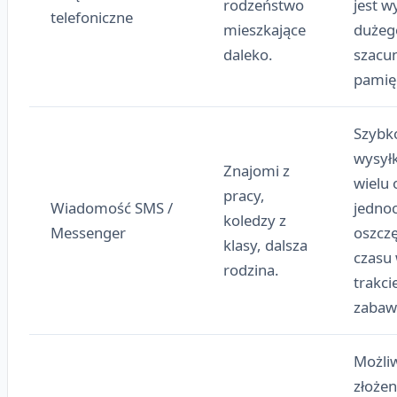
rodzeństwo
jest 
telefoniczne
mieszkające
dużeg
daleko.
szacun
pamięc
Szybk
wysyłk
Znajomi z
wielu
pracy,
Wiadomość SMS /
jednoc
koledzy z
Messenger
oszcz
klasy, dalsza
czasu
rodzina.
trakci
zabaw
Możli
złożen