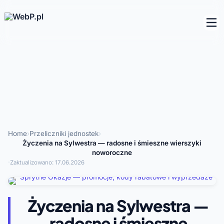
Home
›
Przeliczniki jednostek
›
Życzenia na Sylwestra — radosne i śmieszne wierszyki
noworoczne
·
Zaktualizowano:
17.06.2026
Życzenia na Sylwestra —
radosne i śmieszne