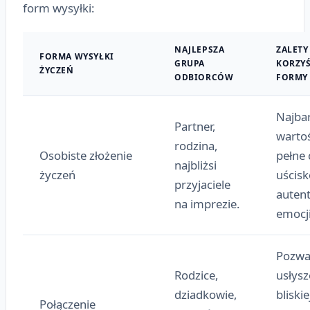
form wysyłki:
NAJLEPSZA
ZALETY 
FORMA WYSYŁKI
GRUPA
KORZYŚ
ŻYCZEŃ
ODBIORCÓW
FORMY
Najbar
Partner,
warto
rodzina,
Osobiste złożenie
pełne 
najbliżsi
życzeń
uścisk
przyjaciele
auten
na imprezie.
emocji
Pozwa
Rodzice,
usłysz
dziadkowie,
bliski
Połączenie