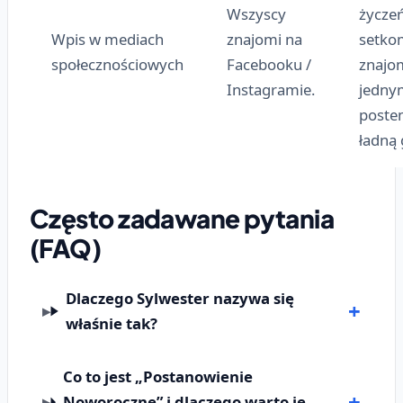
Wszyscy
życze
Wpis w mediach
znajomi na
setko
społecznościowych
Facebooku /
znajo
Instagramie.
jedny
poste
ładną 
Często zadawane pytania
(FAQ)
Dlaczego Sylwester nazywa się
właśnie tak?
Co to jest „Postanowienie
Noworoczne” i dlaczego warto je