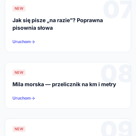
07
NEW
Jak się pisze „na razie”? Poprawna
pisownia słowa
Uruchom
08
NEW
Mila morska — przelicznik na km i metry
Uruchom
09
NEW