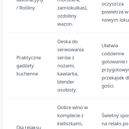
oczyszcza
/ Rośliny
zamiokulkas),
powietrze w
ozdobny
nowym lok
wazon.
Deska do
Ułatwia
serwowania
codzienne
Praktyczne
serów z
gotowanie i
gadżety
nożami,
przygotowy
kuchenne
kawiarka,
przekąsek d
blender
gości.
osobisty.
Dobre wino w
komplecie z
Świetny spo
kieliszkami,
na relaks po
Dla relaksu