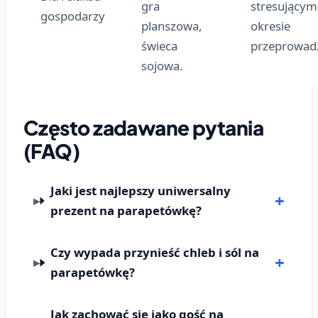
gra
stresującym
gospodarzy
planszowa,
okresie
świeca
przeprowadz
sojowa.
Często zadawane pytania
(FAQ)
Jaki jest najlepszy uniwersalny
prezent na parapetówkę?
Czy wypada przynieść chleb i sól na
parapetówkę?
Jak zachować się jako gość na