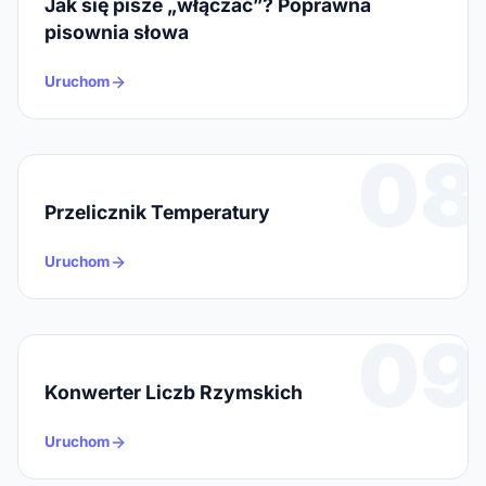
Jak się pisze „włączać”? Poprawna
pisownia słowa
Uruchom
08
Przelicznik Temperatury
Uruchom
09
Konwerter Liczb Rzymskich
Uruchom