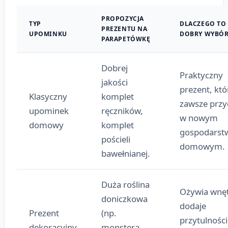
PROPOZYCJA
TYP
DLACZEGO TO
PREZENTU NA
UPOMINKU
DOBRY WYBÓR
PARAPETÓWKĘ
Dobrej
Praktyczny
jakości
prezent, któ
Klasyczny
komplet
zawsze przy
upominek
ręczników,
w nowym
domowy
komplet
gospodarst
pościeli
domowym.
bawełnianej.
Duża roślina
Ożywia wnęt
doniczkowa
dodaje
Prezent
(np.
przytulności 
dekoracyjny
monstera,