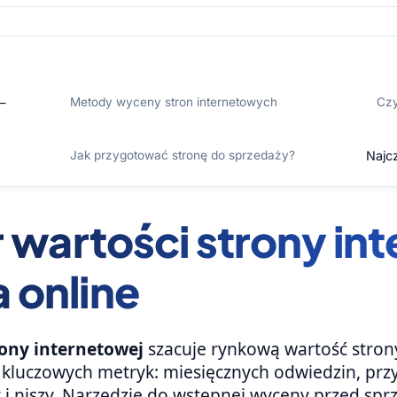
—
Metody wyceny stron internetowych
Czy
Jak przygotować stronę do sprzedaży?
Najc
r wartości strony in
 online
rony internetowej
szacuje rynkową wartość stron
kluczowych metryk: miesięcznych odwiedzin, pr
 i niszy. Narzędzie do wstępnej wyceny przed sp