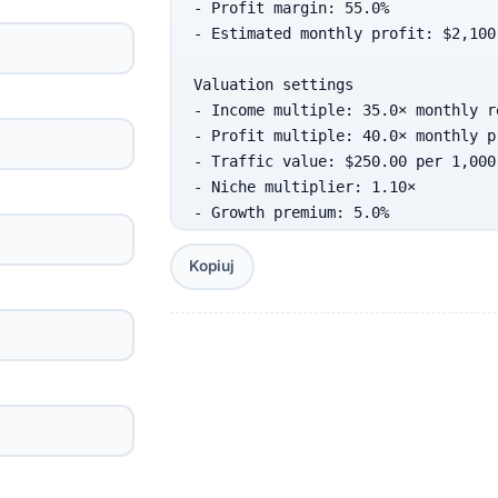
- Profit margin: 55.0%

- Estimated monthly profit: $2,100

Valuation settings

- Income multiple: 35.0× monthly re
- Profit multiple: 40.0× monthly pr
- Traffic value: $250.00 per 1,000 
- Niche multiplier: 1.10×

- Growth premium: 5.0%

- Risk discount: 10.0%

Kopiuj
Estimated website value range

- Low: $72,200

- Likely: $84,900

- High: $97,700

Notes

- This is an estimate based on you
on verification, revenue quality, 
demand.