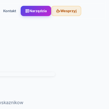
Kontakt
Narzędzia
Wesprzyj
 wskaznikow