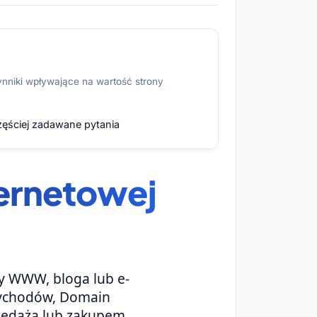
nniki wpływające na wartość strony
zęściej zadawane pytania
ternetowej
y WWW, bloga lub e-
zychodów, Domain
rzedażą lub zakupem.