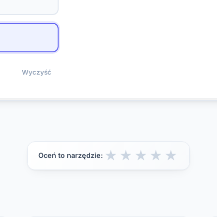
Wyczyść
★
★
★
★
★
Oceń to narzędzie: