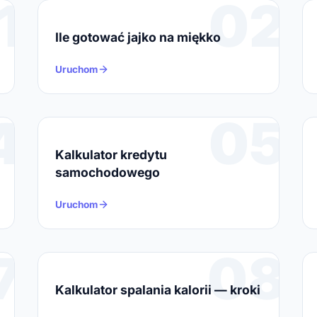
1
02
Ile gotować jajko na miękko
Uruchom
4
05
Kalkulator kredytu
samochodowego
Uruchom
7
08
Kalkulator spalania kalorii — kroki