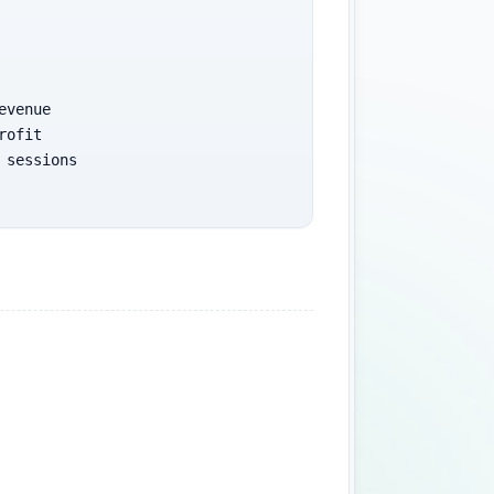
venue

ofit

sessions

r assumptions. Real deals depend 
concentration risk, and buyer 