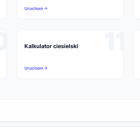
Uruchom
0
11
Kalkulator ciesielski
Uruchom