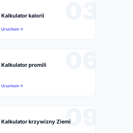
03
Kalkulator kalorii
Uruchom
06
Kalkulator promili
Uruchom
09
Kalkulator krzywizny Ziemi