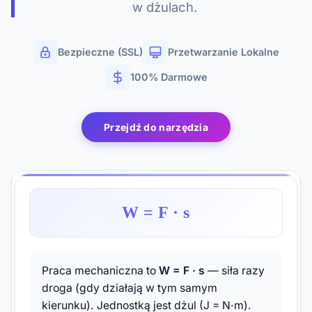
w dżulach.
Bezpieczne (SSL)
Przetwarzanie Lokalne
100% Darmowe
Przejdź do narzędzia
W = F · s
Praca mechaniczna to
W = F · s
— siła razy
droga (gdy działają w tym samym
kierunku). Jednostką jest dżul (J = N·m).