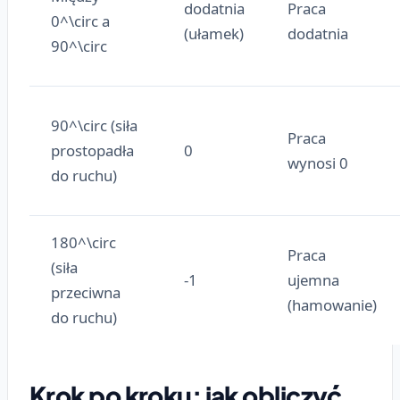
dodatnia
Praca
0^\circ a
(ułamek)
dodatnia
90^\circ
90^\circ (siła
Praca
prostopadła
0
wynosi 0
do ruchu)
180^\circ
Praca
(siła
-1
ujemna
przeciwna
(hamowanie)
do ruchu)
Krok po kroku: jak obliczyć