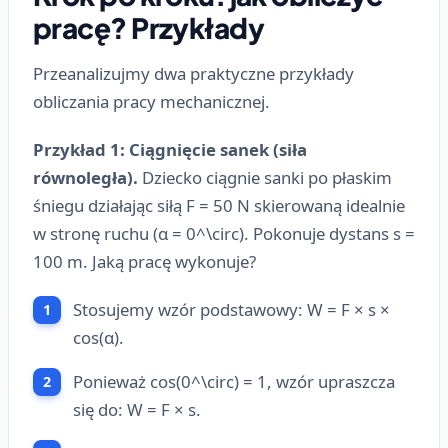
pracę? Przykłady
Przeanalizujmy dwa praktyczne przykłady
obliczania pracy mechanicznej.
Przykład 1: Ciągnięcie sanek (siła
równoległa).
Dziecko ciągnie sanki po płaskim
śniegu działając siłą F = 50 N skierowaną idealnie
w stronę ruchu (α = 0^\circ). Pokonuje dystans s =
100 m. Jaką pracę wykonuje?
Stosujemy wzór podstawowy: W = F × s ×
cos(α).
Ponieważ cos(0^\circ) = 1, wzór upraszcza
się do: W = F × s.