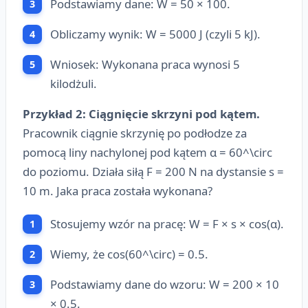
Podstawiamy dane: W = 50 × 100.
Obliczamy wynik: W = 5000 J (czyli 5 kJ).
Wniosek: Wykonana praca wynosi 5
kilodżuli.
Przykład 2: Ciągnięcie skrzyni pod kątem.
Pracownik ciągnie skrzynię po podłodze za
pomocą liny nachylonej pod kątem α = 60^\circ
do poziomu. Działa siłą F = 200 N na dystansie s =
10 m. Jaka praca została wykonana?
Stosujemy wzór na pracę: W = F × s × cos(α).
Wiemy, że cos(60^\circ) = 0.5.
Podstawiamy dane do wzoru: W = 200 × 10
× 0.5.