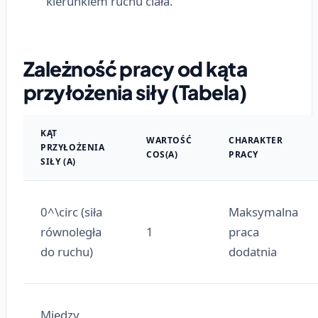
kierunkiem ruchu ciała.
Zależność pracy od kąta
przyłożenia siły (Tabela)
KĄT
WARTOŚĆ
CHARAKTER
PRZYŁOŻENIA
COS(Α)
PRACY
SIŁY (Α)
0^\circ (siła
Maksymalna
równoległa
1
praca
do ruchu)
dodatnia
Między