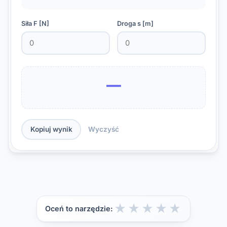
Siła F [N]
Droga s [m]
—
Kopiuj wynik
Wyczyść
★
★
★
★
★
Oceń to narzędzie: