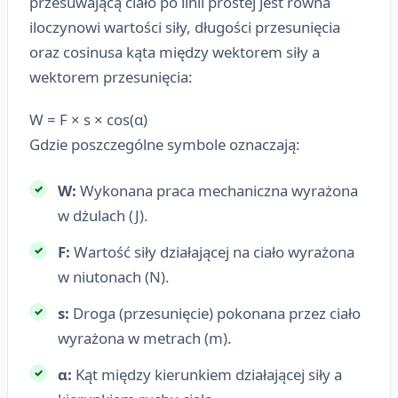
przesuwającą ciało po linii prostej jest równa
iloczynowi wartości siły, długości przesunięcia
oraz cosinusa kąta między wektorem siły a
wektorem przesunięcia:
W = F × s × cos(α)
Gdzie poszczególne symbole oznaczają:
W:
Wykonana praca mechaniczna wyrażona
w dżulach (J).
F:
Wartość siły działającej na ciało wyrażona
w niutonach (N).
s:
Droga (przesunięcie) pokonana przez ciało
wyrażona w metrach (m).
α:
Kąt między kierunkiem działającej siły a