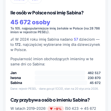
Ile osób w Polsce nosi imię Sabina?
45 672 osoby
To 105. najpopularniejsze imię żeńskie w Polsce (na 28 786
imion w rejestrze PESEL).
👶 W 2024 roku imię Sabina nadano
57
dzieciom —
to
172.
najczęściej wybierane imię dla dziewczynek
w Polsce.
Popularność imion obchodzących imieniny w te
same dni co Sabina:
Jan
462 517
Iwona
230 870
Sabina
45 672
Dane:
rejestr PESEL · dane.gov.pl
(CC0), stan na 20 stycznia 2026.
Czy przybywa osób o imieniu Sabina?
W latach 2019–2026:
(50 423 → 45 672
▼ −9%