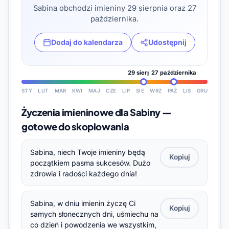
Sabina obchodzi imieniny 29 sierpnia oraz 27
października.
Dodaj do kalendarza
Udostępnij
29 sierpnia
27 października
STY
LUT
MAR
KWI
MAJ
CZE
LIP
SIE
WRZ
PAŹ
LIS
GRU
Życzenia imieninowe dla Sabiny —
gotowe do skopiowania
Sabina, niech Twoje imieniny będą
Kopiuj
początkiem pasma sukcesów. Dużo
zdrowia i radości każdego dnia!
Sabina, w dniu imienin życzę Ci
Kopiuj
samych słonecznych dni, uśmiechu na
co dzień i powodzenia we wszystkim,