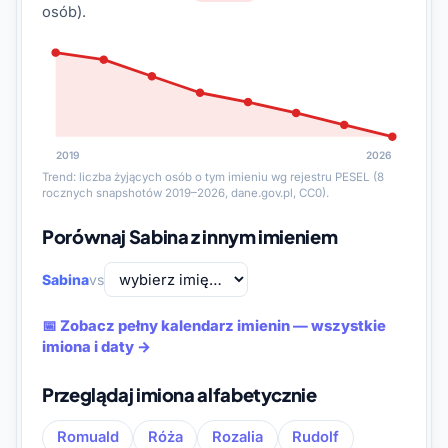
osób).
2019
2026
Trend: liczba żyjących osób o tym imieniu wg rejestru PESEL (8
rocznych snapshotów 2019–2026, dane.gov.pl, CC0).
Porównaj Sabina z innym imieniem
Sabina
vs
📅 Zobacz pełny kalendarz imienin — wszystkie
imiona i daty →
Przeglądaj imiona alfabetycznie
Romuald
Róża
Rozalia
Rudolf