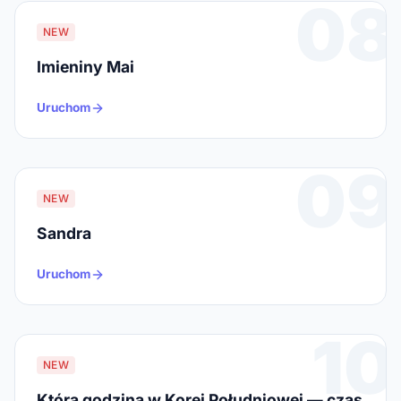
08
NEW
Imieniny Mai
Uruchom
09
NEW
Sandra
Uruchom
10
NEW
Która godzina w Korei Południowej — czas