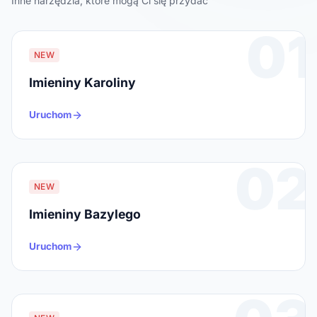
Inne narzędzia, które mogą Ci się przydać
01
NEW
Imieniny Karoliny
Uruchom
02
NEW
Imieniny Bazylego
Uruchom