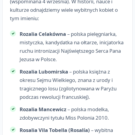
(wspominana 4 września). W historii, nauce i
kulturze odnajdziemy wiele wybitnych kobiet o
tym imieniu:
Rozalia Celakówna
– polska pielęgniarka,
mistyczka, kandydatka na ołtarze, inicjatorka
ruchu intronizacji Najświętszego Serca Pana
Jezusa w Polsce.
Rozalia Lubomirska
– polska księżna z
okresu Sejmu Wielkiego, znana z urody i
tragicznego losu (zgilotynowana w Paryżu
podczas rewolucji francuskiej).
Rozalia Mancewicz
– polska modelka,
zdobywczyni tytułu Miss Polonia 2010.
Rosalia Vila Tobella (Rosalía)
– wybitna