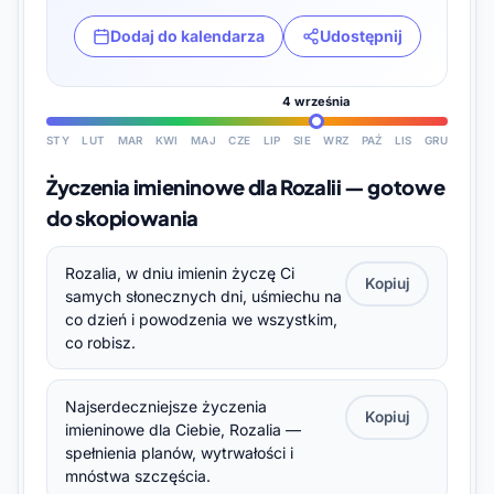
Dodaj do kalendarza
Udostępnij
4 września
STY
LUT
MAR
KWI
MAJ
CZE
LIP
SIE
WRZ
PAŹ
LIS
GRU
Życzenia imieninowe dla Rozalii — gotowe
do skopiowania
Rozalia, w dniu imienin życzę Ci
Kopiuj
samych słonecznych dni, uśmiechu na
co dzień i powodzenia we wszystkim,
co robisz.
Najserdeczniejsze życzenia
Kopiuj
imieninowe dla Ciebie, Rozalia —
spełnienia planów, wytrwałości i
mnóstwa szczęścia.