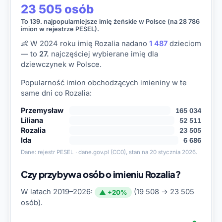
23 505 osób
To 139. najpopularniejsze imię żeńskie w Polsce (na 28 786
imion w rejestrze PESEL).
👶 W 2024 roku imię Rozalia nadano
1 487
dzieciom
— to
27.
najczęściej wybierane imię dla
dziewczynek w Polsce.
Popularność imion obchodzących imieniny w te
same dni co Rozalia:
Przemysław
165 034
Liliana
52 511
Rozalia
23 505
Ida
6 686
Dane:
rejestr PESEL · dane.gov.pl
(CC0), stan na 20 stycznia 2026.
Czy przybywa osób o imieniu Rozalia?
W latach 2019–2026:
(19 508 → 23 505
▲ +20%
osób).