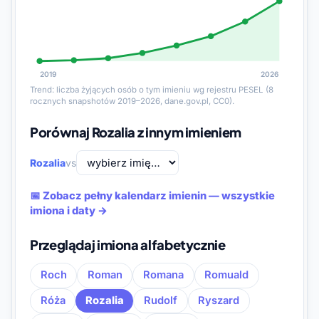
2019
2026
Trend: liczba żyjących osób o tym imieniu wg rejestru PESEL (8
rocznych snapshotów 2019–2026, dane.gov.pl, CC0).
Porównaj Rozalia z innym imieniem
Rozalia
vs
📅 Zobacz pełny kalendarz imienin — wszystkie
imiona i daty →
Przeglądaj imiona alfabetycznie
Roch
Roman
Romana
Romuald
Róża
Rozalia
Rudolf
Ryszard