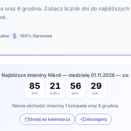
a oraz 6 grudnia. Zobacz licznik dni do najbliższych i
we.
kalne
100% Darmowe
Najbliższe imieniny Nikoli — niedzielę 01.11.2026 — za:
85
21
56
27
DNI
GODZ.
MIN.
SEK.
Nikola obchodzi imieniny 1 listopada oraz 6 grudnia.
Dodaj do kalendarza
Udostępnij