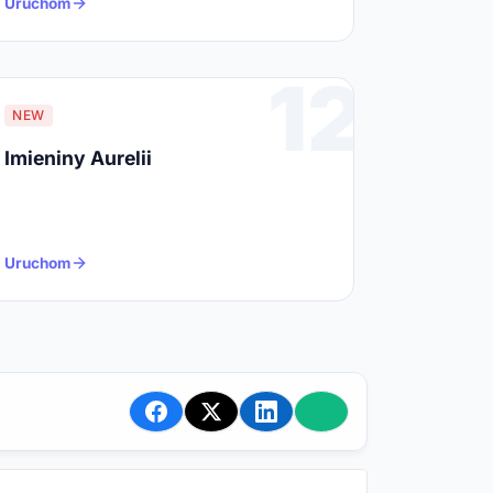
Uruchom
12
NEW
Imieniny Aurelii
Uruchom