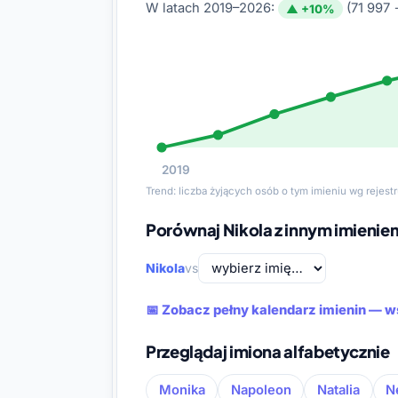
W latach 2019–2026:
(71 997 
▲ +10%
2019
Trend: liczba żyjących osób o tym imieniu wg rejes
Porównaj Nikola z innym imienie
Nikola
vs
📅 Zobacz pełny kalendarz imienin — w
Przeglądaj imiona alfabetycznie
Monika
Napoleon
Natalia
N