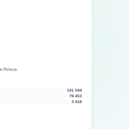
w Polsce.
141 544
79 453
3 416