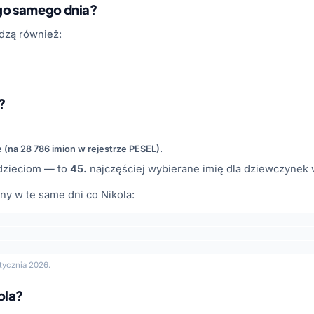
ego samego dnia?
dzą również:
?
e (na 28 786 imion w rejestrze PESEL).
zieciom — to
45.
najczęściej wybierane imię dla dziewczynek 
y w te same dni co Nikola:
tycznia 2026.
ola?