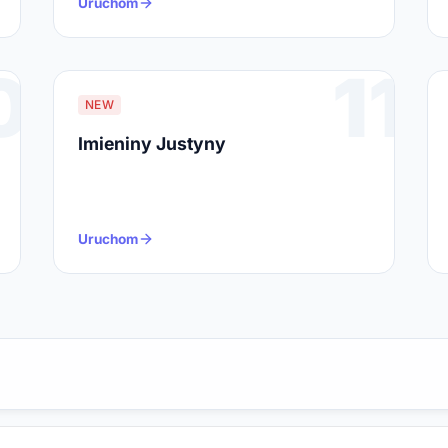
Uruchom
0
11
NEW
Imieniny Justyny
Uruchom