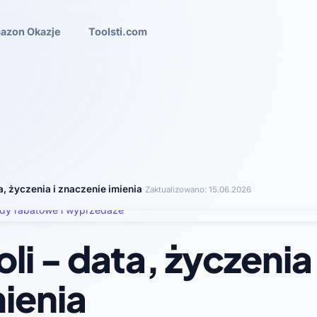
azon Okazje
Toolsti.com
ta, życzenia i znaczenie imienia
·
Zaktualizowano:
15.06.2026
li - data, życzenia 
ienia