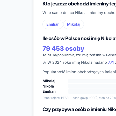
Kto jeszcze obchodzi imieniny t
W te same dni co Nikola imieniny obcho
Emilian
Mikołaj
Ile osób w Polsce nosi imię Nikola
79 453 osoby
To 73. najpopularniejsze imię żeńskie w Polsc
👶 W 2024 roku imię Nikola nadano
771
d
Popularność imion obchodzących imienin
Mikołaj
Nikola
Emilian
Dane:
rejestr PESEL · dane.gov.pl
(CC0), stan na 20 s
Czy przybywa osób o imieniu Nik