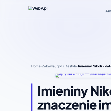
Am
Home
›
Zabawa, gry i lifestyle
›
Imieniny Nikoli - da
Imieniny Niko
znaczenie im