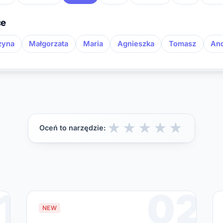
ce
zyna
Małgorzata
Maria
Agnieszka
Tomasz
And
★
★
★
★
★
Oceń to narzędzie:
1
02
NEW