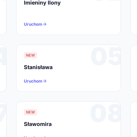
Imieniny Ilony
Uruchom
4
05
NEW
Stanisława
Uruchom
7
08
NEW
Sławomira