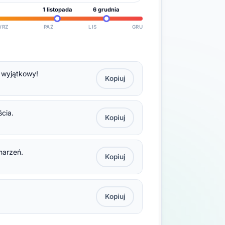
1 listopada
6 grudnia
WRZ
PAŹ
LIS
GRU
e wyjątkowy!
Kopiuj
ścia.
Kopiuj
 marzeń.
Kopiuj
Kopiuj