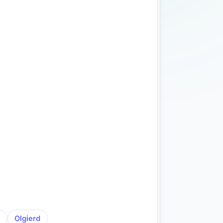
a
Olgierd