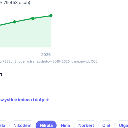
→ 79 453 osób).
2026
tru PESEL (8 rocznych snapshotów 2019–2026, dane.gov.pl, CC0).
m
szystkie imiona i daty →
ela
Nikodem
Nikola
Nina
Norbert
Olaf
Olg