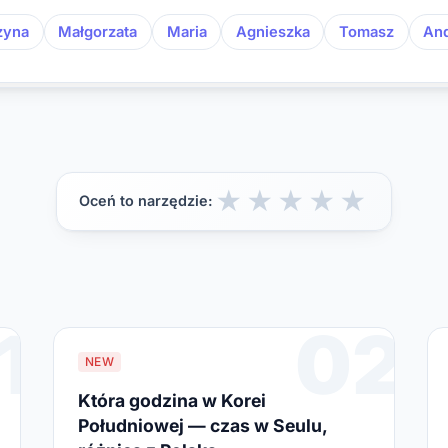
zyna
Małgorzata
Maria
Agnieszka
Tomasz
And
★
★
★
★
★
Oceń to narzędzie:
1
02
NEW
Która godzina w Korei
Południowej — czas w Seulu,