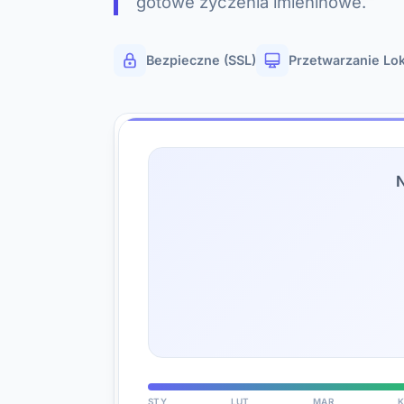
gotowe życzenia imieninowe.
Bezpieczne (SSL)
Przetwarzanie Lo
N
STY
LUT
MAR
K