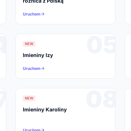
różnica z Polską
Uruchom
4
05
NEW
Imieniny Izy
Uruchom
7
08
NEW
Imieniny Karoliny
Uruchom