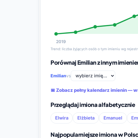
2019
Trend: liczba żyjących osób o tym imieniu wg rejes
Porównaj Emilian z innym imieni
Emilian
vs
📅 Zobacz pełny kalendarz imienin — w
Przeglądaj imiona alfabetycznie
Elwira
Elżbieta
Emanuel
Em
Najpopularniejsze imiona w Pols