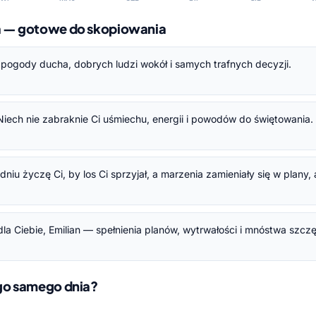
na — gotowe do skopiowania
 Ci pogody ducha, dobrych ludzi wokół i samych trafnych decyzji.
 Niech nie zabraknie Ci uśmiechu, energii i powodów do świętowania.
iu życzę Ci, by los Ci sprzyjał, a marzenia zamieniały się w plany,
la Ciebie, Emilian — spełnienia planów, wytrwałości i mnóstwa szczę
ego samego dnia?