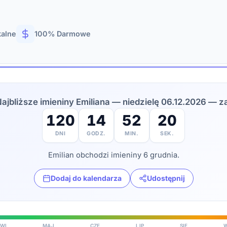
kalne
100% Darmowe
ajbliższe imieniny Emiliana — niedzielę 06.12.2026 — z
120
14
52
18
DNI
GODZ.
MIN.
SEK.
Emilian obchodzi imieniny 6 grudnia.
Dodaj do kalendarza
Udostępnij
WI
MAJ
CZE
LIP
SIE