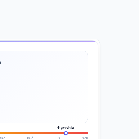
a:
6 grudnia
WRZ
PAŹ
LIS
GRU