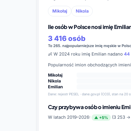
Mikołaj
Nikola
Ile osób w Polsce nosi imię Emilia
3 416 osób
To 265. najpopularniejsze imię męskie w Pols
👶 W 2024 roku imię Emilian nadano
44
Popularność imion obchodzących imienin
Mikołaj
Nikola
Emilian
Dane:
rejestr PESEL · dane.gov.pl
(CC0), stan na 20 s
Czy przybywa osób o imieniu Emi
W latach 2019–2026:
(3 253 → 
▲ +5%