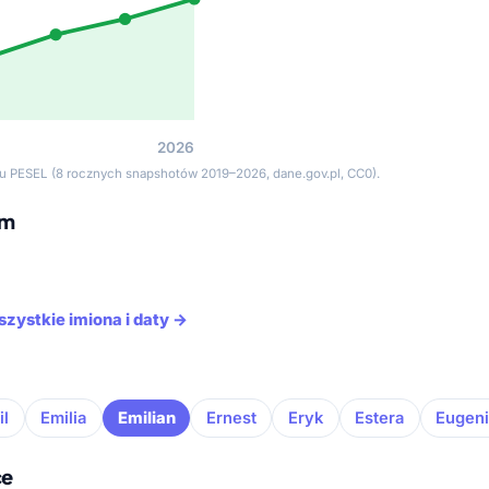
2026
tru PESEL (8 rocznych snapshotów 2019–2026, dane.gov.pl, CC0).
em
szystkie imiona i daty →
il
Emilia
Emilian
Ernest
Eryk
Estera
Eugen
ce