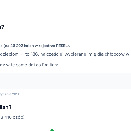
n?
ce (na 46 202 imion w rejestrze PESEL).
dzieciom — to
186.
najczęściej wybierane imię dla chłopców w 
y w te same dni co Emilian:
tycznia 2026.
lian?
3 416 osób).