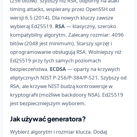
(256 bitów). Szybszy niż RSA, odporny na ataki
timing attacks, wspierany przez OpenSSH od
wersji 6.5 (2014). Dla nowych kluczy zawsze
wybieraj Ed25519.
RSA
— klasyczny, szeroko
kompatybilny algorytm. Zalecany rozmiar: 4096
bitów (2048 jest minimum). Starszy sprzęt i
oprogramowanie obsługują RSA. Wolniejszy niż
Ed25519 przy tych samych poziomach
bezpieczeństwa.
ECDSA
— oparty na krzywych
eliptycznych NIST P-256/P-384/P-521. Szybszy od
RSA, ale krzywe NIST budzą kontrowersje w
kryptografii (możliwe backdoory NSA). Ed25519
jest bezpieczniejszym wyborem.
Jak używać generatora?
Wybierz algorytm i rozmiar klucza. Dodaj