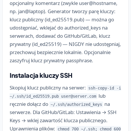
opcjonalny komentarz (zwykle user@hostname,
np. jan@laptop). Generator tworzy parę kluczy:
klucz publiczny (id_ed25519.pub) — można go
udostępniać, wklejać do authorized_keys na
serwerach, dodawać do GitHub/GitLab, klucz
prywatny (id_ed25519) — NIGDY nie udostępniaj,
przechowuj bezpiecznie lokalnie. Opcjonalnie
zaszyfruj klucz prywatny passphrase.
Instalacja kluczy SSH
Skopiuj klucz publiczny na serwer:
ssh-copy-id -i
lub
~/.ssh/id_ed25519.pub
user@server.com
ręcznie dołącz do
na
~/.ssh/authorized_keys
serwerze. Dla GitHub/GitLab: Ustawienia → SSH
Keys → wklej zawartość klucza publicznego.
Uprawnienia plików:
chmod 700 ~/.ssh; chmod 600