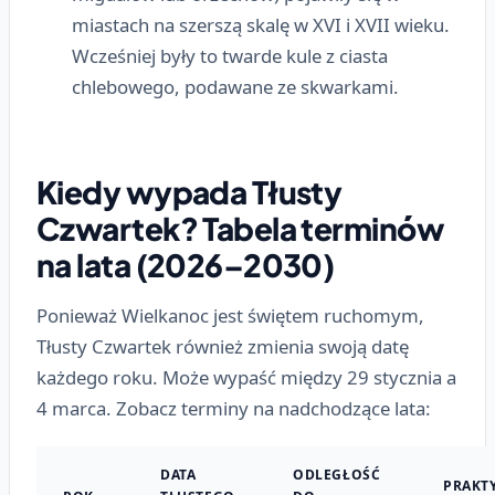
miastach na szerszą skalę w XVI i XVII wieku.
Wcześniej były to twarde kule z ciasta
chlebowego, podawane ze skwarkami.
Kiedy wypada Tłusty
Czwartek? Tabela terminów
na lata (2026–2030)
Ponieważ Wielkanoc jest świętem ruchomym,
Tłusty Czwartek również zmienia swoją datę
każdego roku. Może wypaść między 29 stycznia a
4 marca. Zobacz terminy na nadchodzące lata:
DATA
ODLEGŁOŚĆ
PRAKT