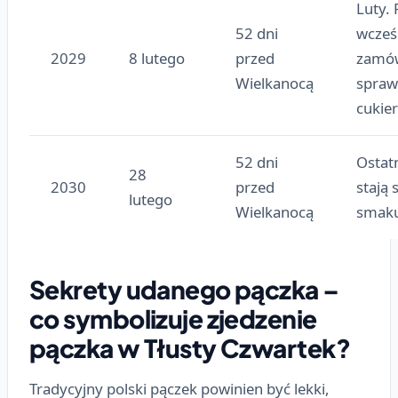
Luty. 
52 dni
wcześ
2029
8 lutego
przed
zamów
Wielkanocą
spraw
cukier
52 dni
Ostatn
28
2030
przed
stają 
lutego
Wielkanocą
smaku
Sekrety udanego pączka –
co symbolizuje zjedzenie
pączka w Tłusty Czwartek?
Tradycyjny polski pączek powinien być lekki,