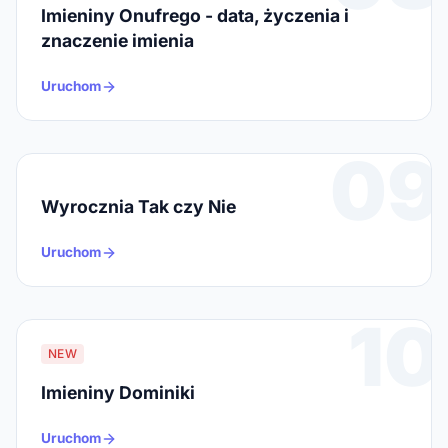
Imieniny Onufrego - data, życzenia i
znaczenie imienia
Uruchom
09
Wyrocznia Tak czy Nie
Uruchom
10
NEW
Imieniny Dominiki
Uruchom