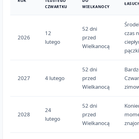
ROK
TŁUSTEGO
DO
ŁASUC
CZWARTKU
WIELKANOCY
Środe
52 dni
12
czas n
2026
przed
lutego
ciepł
Wielkanocą
pączk
52 dni
Bardz
2027
4 lutego
przed
Czwart
Wielkanocą
zimow
52 dni
Konie
24
2028
przed
momen
lutego
Wielkanocą
znajo