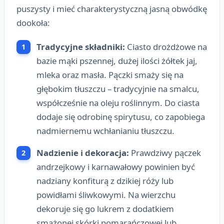
puszysty i mieć charakterystyczną jasną obwódkę
dookoła:
Tradycyjne składniki:
Ciasto drożdżowe na
bazie mąki pszennej, dużej ilości żółtek jaj,
mleka oraz masła. Pączki smaży się na
głębokim tłuszczu – tradycyjnie na smalcu,
współcześnie na oleju roślinnym. Do ciasta
dodaje się odrobinę spirytusu, co zapobiega
nadmiernemu wchłanianiu tłuszczu.
Nadzienie i dekoracja:
Prawdziwy pączek
andrzejkowy i karnawałowy powinien być
nadziany konfiturą z dzikiej róży lub
powidłami śliwkowymi. Na wierzchu
dekoruje się go lukrem z dodatkiem
smażonej skórki pomarańczowej lub