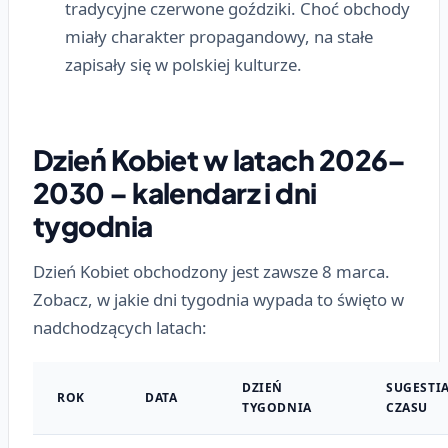
tradycyjne czerwone goździki. Choć obchody
miały charakter propagandowy, na stałe
zapisały się w polskiej kulturze.
Dzień Kobiet w latach 2026–
2030 – kalendarz i dni
tygodnia
Dzień Kobiet obchodzony jest zawsze 8 marca.
Zobacz, w jakie dni tygodnia wypada to święto w
nadchodzących latach:
DZIEŃ
SUGESTI
ROK
DATA
TYGODNIA
CZASU