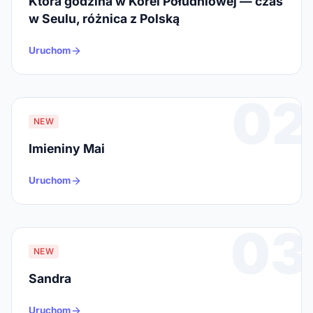
Która godzina w Korei Południowej — czas
w Seulu, różnica z Polską
Uruchom
02
NEW
Imieniny Mai
Uruchom
03
NEW
Sandra
Uruchom