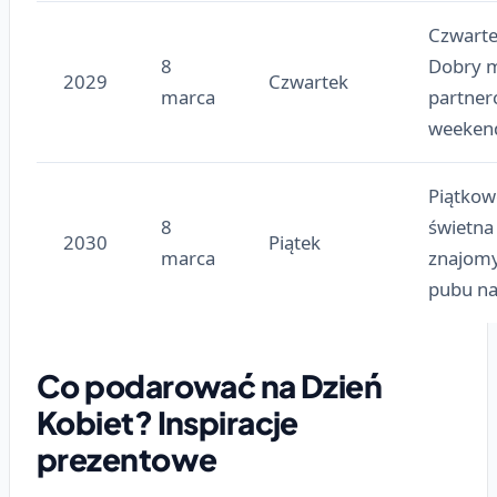
Czwart
8
Dobry 
2029
Czwartek
marca
partner
weeken
Piątkow
8
świetna 
2030
Piątek
marca
znajomy
pubu na
Co podarować na Dzień
Kobiet? Inspiracje
prezentowe