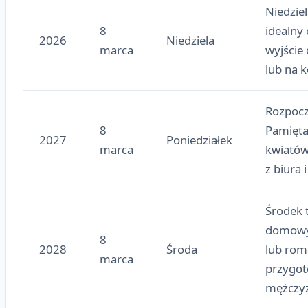
Niedzie
8
idealny
2026
Niedziela
marca
wyjście 
lub na k
Rozpocz
8
Pamięta
2027
Poniedziałek
marca
kwiatów
z biura i
Środek 
domowy
8
2028
Środa
lub rom
marca
przygot
mężczy