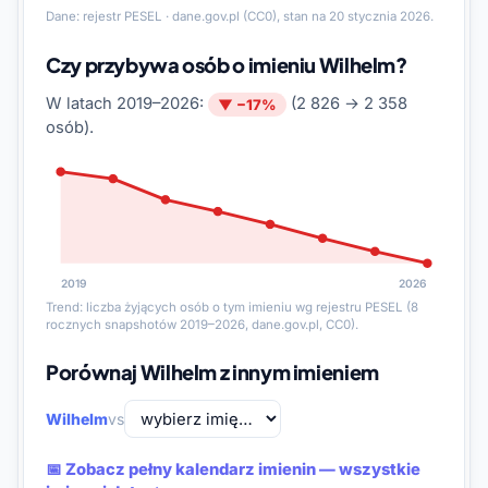
Dane:
rejestr PESEL · dane.gov.pl
(CC0), stan na 20 stycznia 2026.
Czy przybywa osób o imieniu Wilhelm?
W latach 2019–2026:
(2 826 → 2 358
▼ −17%
osób).
2019
2026
Trend: liczba żyjących osób o tym imieniu wg rejestru PESEL (8
rocznych snapshotów 2019–2026, dane.gov.pl, CC0).
Porównaj Wilhelm z innym imieniem
Wilhelm
vs
📅 Zobacz pełny kalendarz imienin — wszystkie