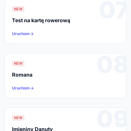
07
NEW
Test na kartę rowerową
Uruchom
08
NEW
Romana
Uruchom
09
NEW
Imieniny Danuty