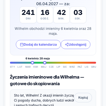
06.04.2027 — za:
241
16
42
01
DNI
GODZ.
MIN.
SEK.
Wilhelm obchodzi imieniny 6 kwietnia oraz 28
maja.
Dodaj do kalendarza
Udostępnij
6 kwietnia
28 maja
STY
LUT
MAR
KWI
MAJ
CZE
LIP
SIE
WRZ
PAŹ
LIS
GRU
Życzenia imieninowe dla Wilhelma —
gotowe do skopiowania
Sto lat, Wilhelm! Z okazji imienin życzę
Kopiuj
Ci pogody ducha, dobrych ludzi wokół
i samych trafnych decyzji.