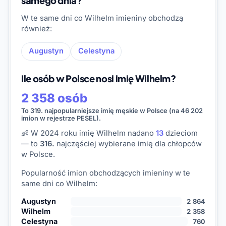
samego dnia?
W te same dni co Wilhelm imieniny obchodzą
również:
Augustyn
Celestyna
Ile osób w Polsce nosi imię Wilhelm?
2 358 osób
To 319. najpopularniejsze imię męskie w Polsce (na 46 202
imion w rejestrze PESEL).
👶 W 2024 roku imię Wilhelm nadano
13
dzieciom
— to
316.
najczęściej wybierane imię dla chłopców
w Polsce.
Popularność imion obchodzących imieniny w te
same dni co Wilhelm:
Augustyn
2 864
Wilhelm
2 358
Celestyna
760