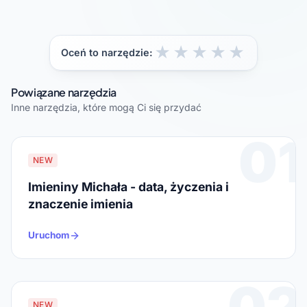
★
★
★
★
★
Oceń to narzędzie:
Powiązane narzędzia
Inne narzędzia, które mogą Ci się przydać
01
NEW
Imieniny Michała - data, życzenia i
znaczenie imienia
Uruchom
02
NEW