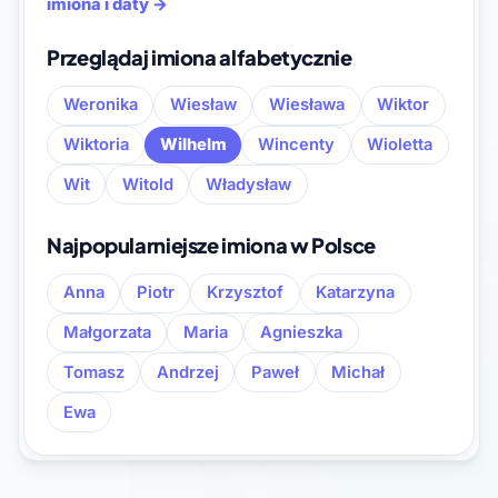
imiona i daty →
Przeglądaj imiona alfabetycznie
Weronika
Wiesław
Wiesława
Wiktor
Wiktoria
Wilhelm
Wincenty
Wioletta
Wit
Witold
Władysław
Najpopularniejsze imiona w Polsce
Anna
Piotr
Krzysztof
Katarzyna
Małgorzata
Maria
Agnieszka
Tomasz
Andrzej
Paweł
Michał
Ewa