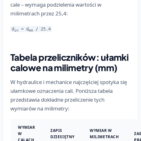
cale – wymaga podzielenia wartości w
milimetrach przez 25,4:
d
= d
/ 25.4
in
mm
Tabela przeliczników: ułamki
calowe na milimetry (mm)
W hydraulice i mechanice najczęściej spotyka się
ułamkowe oznaczenia cali. Poniższa tabela
przedstawia dokładne przeliczenie tych
wymiarów na milimetry:
WYMIAR
ZAPIS
WYMIAR W
W
ZA
DZIESIĘTNY
MILIMETRACH
CALACH
PR