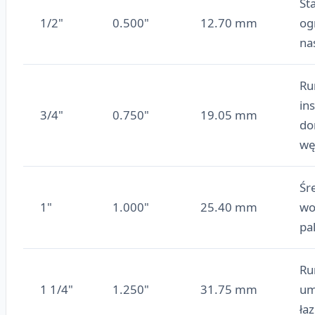
St
1/2"
0.500"
12.70 mm
og
na
Ru
in
3/4"
0.750"
19.05 mm
do
wę
Śr
1"
1.000"
25.40 mm
wo
pal
Ru
1 1/4"
1.250"
31.75 mm
um
ła