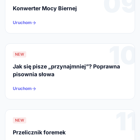
09
Konwerter Mocy Biernej
Uruchom
10
NEW
Jak się pisze „przynajmniej”? Poprawna
pisownia słowa
Uruchom
11
NEW
Przelicznik foremek