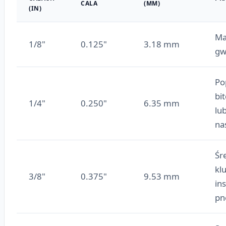
CALA
(MM)
(IN)
Ma
1/8"
0.125"
3.18 mm
gw
Po
bi
1/4"
0.250"
6.35 mm
lu
na
Śr
kl
3/8"
0.375"
9.53 mm
ins
pn