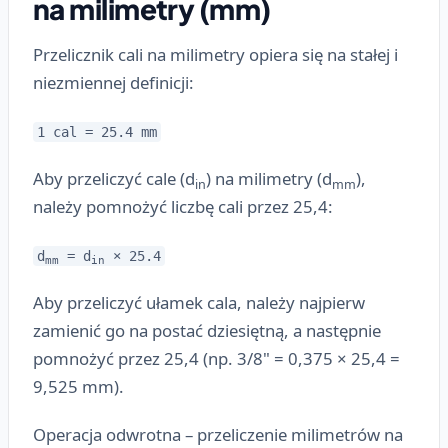
na milimetry (mm)
Przelicznik cali na milimetry opiera się na stałej i
niezmiennej definicji:
1 cal = 25.4 mm
Aby przeliczyć cale (d
) na milimetry (d
),
in
mm
należy pomnożyć liczbę cali przez 25,4:
d
= d
× 25.4
mm
in
Aby przeliczyć ułamek cala, należy najpierw
zamienić go na postać dziesiętną, a następnie
pomnożyć przez 25,4 (np. 3/8" = 0,375 × 25,4 =
9,525 mm).
Operacja odwrotna – przeliczenie milimetrów na