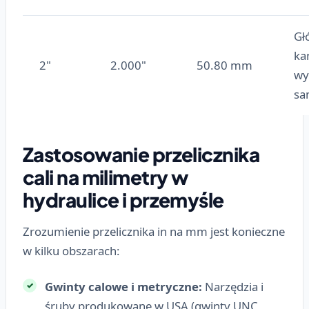
Gł
ka
2"
2.000"
50.80 mm
wy
sa
Zastosowanie przelicznika
cali na milimetry w
hydraulice i przemyśle
Zrozumienie przelicznika in na mm jest konieczne
w kilku obszarach:
Gwinty calowe i metryczne:
Narzędzia i
śruby produkowane w USA (gwinty UNC,