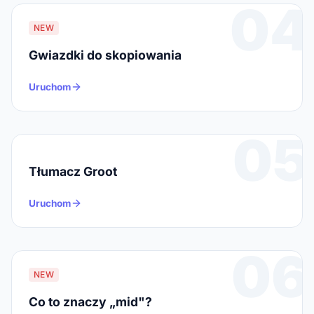
04
NEW
Gwiazdki do skopiowania
Uruchom
05
Tłumacz Groot
Uruchom
06
NEW
Co to znaczy „mid"?