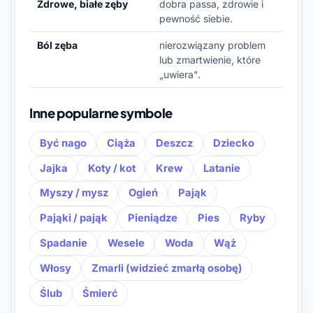
Zdrowe, białe zęby
dobra passa, zdrowie i
pewność siebie.
Ból zęba
nierozwiązany problem
lub zmartwienie, które
„uwiera".
Inne popularne symbole
Być nago
Ciąża
Deszcz
Dziecko
Jajka
Koty / kot
Krew
Latanie
Myszy / mysz
Ogień
Pająk
Pająki / pająk
Pieniądze
Pies
Ryby
Spadanie
Wesele
Woda
Wąż
Włosy
Zmarli (widzieć zmarłą osobę)
Ślub
Śmierć