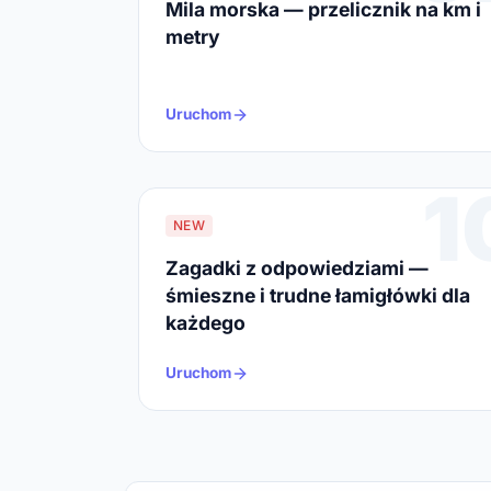
Mila morska — przelicznik na km i
metry
Uruchom
1
NEW
Zagadki z odpowiedziami —
śmieszne i trudne łamigłówki dla
każdego
Uruchom