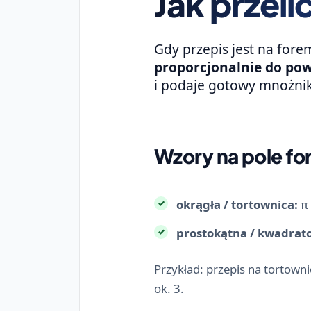
Jak przeli
Gdy przepis jest na fore
proporcjonalnie do pow
i podaje gotowy mnożnik
Wzory na pole fo
okrągła / tortownica:
π 
prostokątna / kwadrat
Przykład: przepis na tortown
ok. 3.