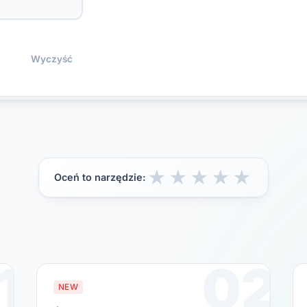
Wyczyść
★
★
★
★
★
Oceń to narzędzie:
1
02
NEW