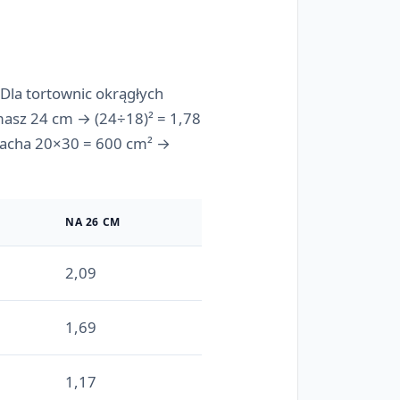
 Dla tortownic okrągłych
, masz 24 cm → (24÷18)² = 1,78
blacha 20×30 = 600 cm² →
NA 26 CM
2,09
1,69
1,17