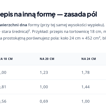
zepis na inną formę — zasada pól
wierzchni dna
formy (przy tej samej wysokości wypieku).
÷ stara średnica)². Przykład: przepis na tortownicę 18 cm
 na prostokątną porównujesz pola: koło 24 cm ≈ 452 cm², 
A 18 CM
NA 20 CM
NA 24 CM
1,00
1,23
1,78
0,81
1,00
1,44
0,56
0,69
1,00