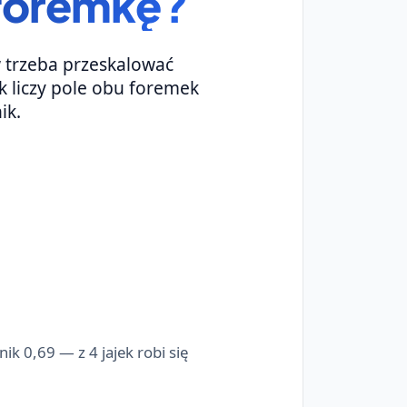
ą foremkę?
w trzeba przeskalować
ek liczy pole obu foremek
ik.
k 0,69 — z 4 jajek robi się