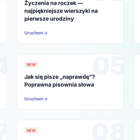
Życzenia na roczek —
najpiękniejsze wierszyki na
pierwsze urodziny
Uruchom
4
05
NEW
Jak się pisze „naprawdę”?
Poprawna pisownia słowa
Uruchom
7
08
NEW