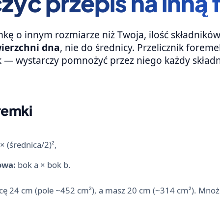
czyć przepis na inn
mkę o innym rozmiarze niż Twoja, ilość składnikó
ierzchni dna
, nie do średnicy. Przelicznik forem
 — wystarczy pomnożyć przez niego każdy składn
remki
× (średnica/2)²,
owa:
bok a × bok b.
icę 24 cm (pole ~452 cm²), a masz 20 cm (~314 cm²). Mnożni