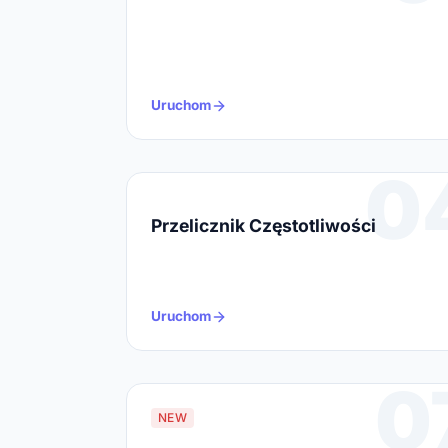
Uruchom
0
Przelicznik Częstotliwości
Uruchom
0
NEW