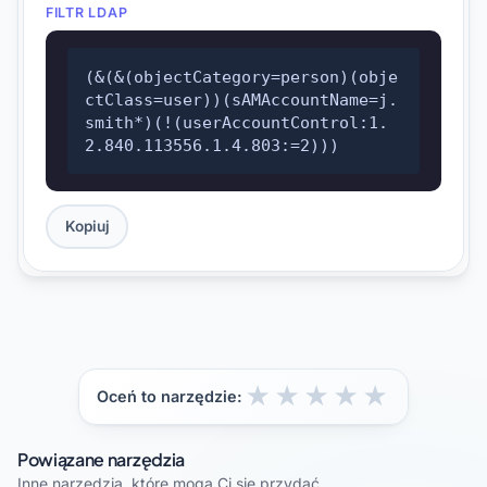
FILTR LDAP
(&(&(objectCategory=person)(obje
ctClass=user))(sAMAccountName=j.
smith*)(!(userAccountControl:1.
2.840.113556.1.4.803:=2)))
Kopiuj
★
★
★
★
★
Oceń to narzędzie:
Powiązane narzędzia
Inne narzędzia, które mogą Ci się przydać