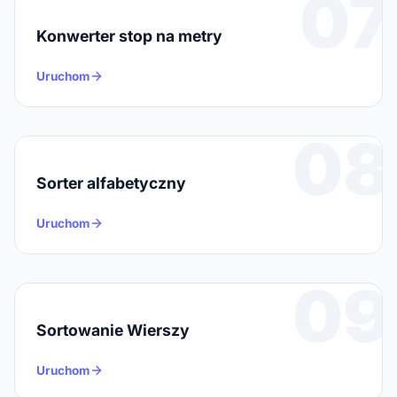
07
(addition, contrast, result, example, 
sequence).
Konwerter stop na metry
Uruchom
08
Sorter alfabetyczny
Uruchom
09
Sortowanie Wierszy
Uruchom