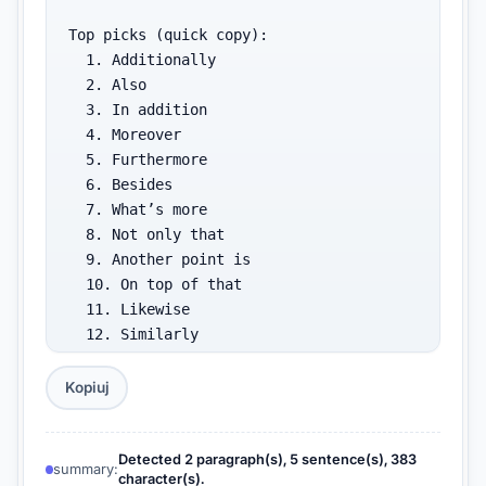
Top picks (quick copy):

  1. Additionally

  2. Also

  3. In addition

  4. Moreover

  5. Furthermore

  6. Besides

  7. What’s more

  8. Not only that

  9. Another point is

  10. On top of that

  11. Likewise

  12. Similarly

Transition bank by category:

Kopiuj
Addition / Reinforcement:

  Additionally · Also · In addition · 
Detected 2 paragraph(s), 5 sentence(s), 383
summary:
character(s).
Moreover · Furthermore · Besides · 