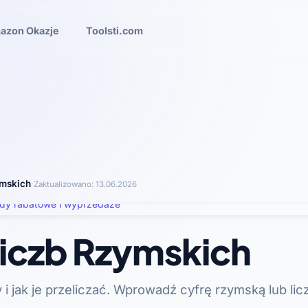
azon Okazje
Toolsti.com
ymskich
·
Zaktualizowano:
13.06.2026
iczb Rzymskich
 i jak je przeliczać. Wprowadź cyfrę rzymską lub licz