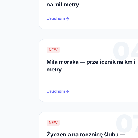
na milimetry
Uruchom
0
NEW
Mila morska — przelicznik na km i
metry
Uruchom
0
NEW
Życzenia na rocznicę ślubu —