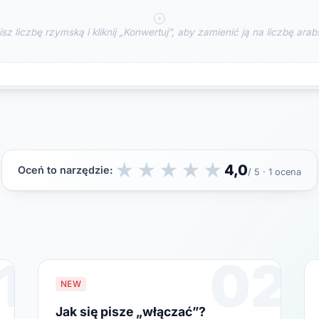
sz liczbę rzymską i kliknij „Konwertuj”, aby zamienić ją na liczbę arab
★
★
★
★
★
4,0
Oceń to narzędzie:
/ 5 · 1 ocena
1
02
NEW
Jak się pisze „włączać”?