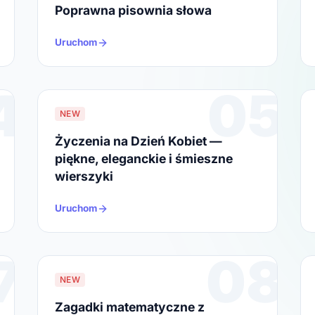
Poprawna pisownia słowa
Uruchom
4
05
NEW
Życzenia na Dzień Kobiet —
piękne, eleganckie i śmieszne
wierszyki
Uruchom
7
08
NEW
Zagadki matematyczne z