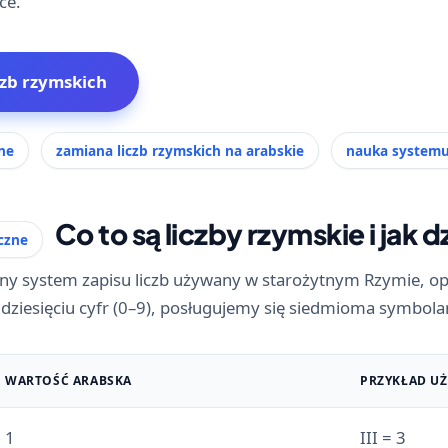
ce.
zb rzymskich
ne
zamiana liczb rzymskich na arabskie
nauka systemu
Co to są liczby rzymskie i jak d
czne
zny system zapisu liczb używany w starożytnym Rzymie, op
t dziesięciu cyfr (0–9), posługujemy się siedmioma symbola
WARTOŚĆ ARABSKA
PRZYKŁAD UŻ
1
III = 3