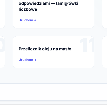
odpowiedziami — łamigłówki
liczbowe
Uruchom
0
11
Przelicznik oleju na masło
Uruchom