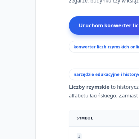
zegarze, budynku czy w książ
Uruchom konwerter lic
konwerter liczb rzymskich onli
narzędzie edukacyjne i history
Liczby rzymskie
to historyc
alfabetu łacińskiego. Zamias
SYMBOL
I