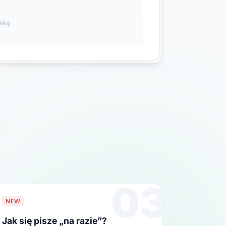
ską.
03
NEW
Jak się pisze „na razie”?