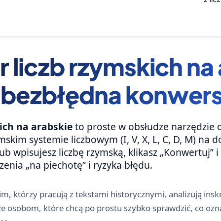
 liczb rzymskich na
i bezbłędna konwers
ich na arabskie
to proste w obsłudze narzędzie o
mskim systemie liczbowym (I, V, X, L, C, D, M) na
lub wpisujesz liczbę rzymską, klikasz „Konwertuj”
zenia „na piechotę” i ryzyka błędu.
m, którzy pracują z tekstami historycznymi, analizują ins
że osobom, które chcą po prostu szybko sprawdzić, co ozn