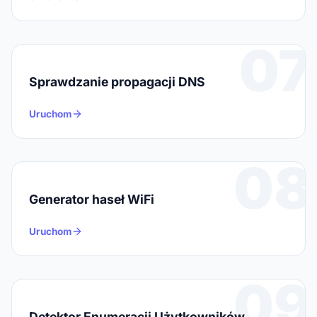
07
Sprawdzanie propagacji DNS
Uruchom
08
Generator haseł WiFi
Uruchom
09
Detektor Enumeracji Użytkowników